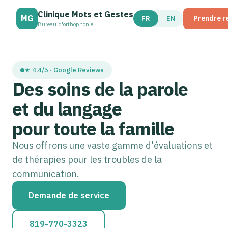
Clinique Mots et Gestes
MG
Prendre r
FR
EN
Bureau d'orthophonie
★ 4.4/5 · Google Reviews
Des soins de la parole
et du langage
pour toute la famille
Nous offrons une vaste gamme d'évaluations et
de thérapies pour les troubles de la
communication.
Demande de service
819-770-3323