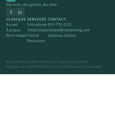
Des mots, des gestes, des liens.
CLINIQUE
SERVICES
CONTACT
Accueil
Orthophonie
819-770-3323
À propos
Télépratique
clinique@cliniquemeg.com
Notre équipe
Tutorat
Gatineau, Québec
Ressources
© 2024 Clinique Mots et Gestes. Tous droits réservés.
Politique de confidentialité
Conditions d'utilisation
Accessibilité
5 minutes